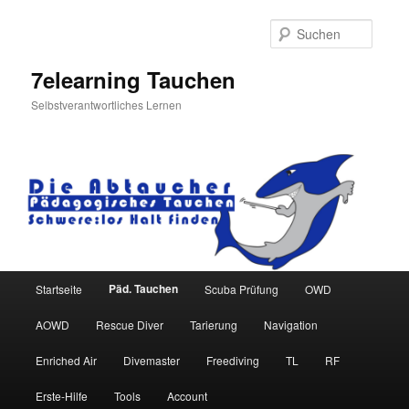
Zum
primären
Suche
Inhalt
springen
7elearning Tauchen
Selbstverantwortliches Lernen
Hauptmenü
Päd. Tauchen
Startseite
Scuba Prüfung
OWD
AOWD
Rescue Diver
Tarierung
Navigation
Enriched Air
Divemaster
Freediving
TL
RF
Erste-Hilfe
Tools
Account