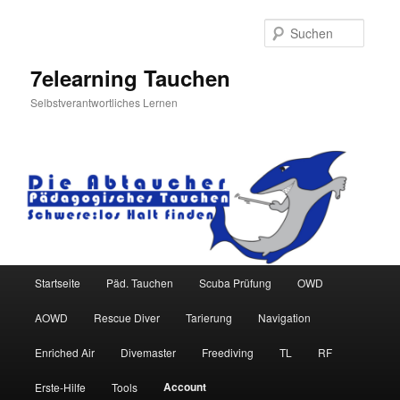
Zum
primären
Suche
Inhalt
springen
7elearning Tauchen
Selbstverantwortliches Lernen
Hauptmenü
Startseite
Päd. Tauchen
Scuba Prüfung
OWD
AOWD
Rescue Diver
Tarierung
Navigation
Enriched Air
Divemaster
Freediving
TL
RF
Account
Erste-Hilfe
Tools